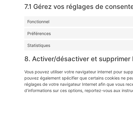
7.1 Gérez vos réglages de consen
Fonctionnel
Préférences
Statistiques
8. Activer/désactiver et supprimer 
Vous pouvez utiliser votre navigateur internet pour su
pouvez également spécifier que certains cookies ne peuv
réglages de votre navigateur Internet afin que vous rec
d’informations sur ces options, reportez-vous aux instru
Veuillez noter que notre site web peut ne pas marcher c
supprimez les cookies dans votre navigateur, ils seron
revisiterez notre site web.
9. Vos droits concernant les donn