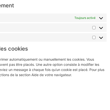
tement
Toujours activé
les cookies
pprimer automatiquement ou manuellement les cookies. Vous
ent pas être placés. Une autre option consiste à modifier les
eviez un message à chaque fois qu’un cookie est placé. Pour plus
ctions de la section Aide de votre navigateur.
orrectement si tous les cookies sont désactivés. Si vous
t de nouveau placés après votre consentement lorsque vous
ées personnelles