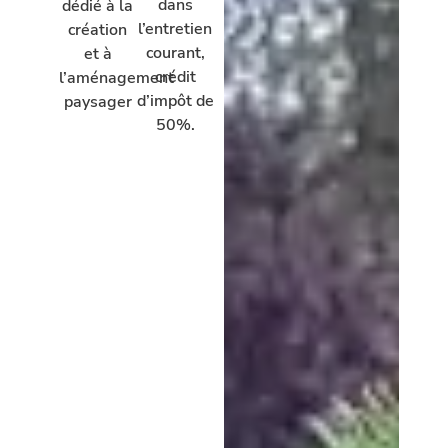
dans
dédié à la
l’entretien
création
courant,
et à
crédit
l’aménagement
d’impôt de
paysager
50%.